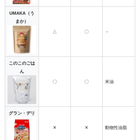
UMAKA（う
まか）
△
〇
－
このこのごは
ん
〇
〇
米油
グラン・デリ
✕
✕
動物性油脂