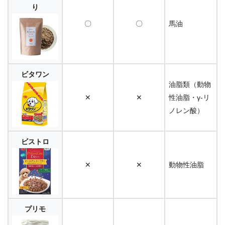
り
〇
〇
馬油
ビタワン
油脂類（動物
✕
✕
性油脂・γ-リ
ノレン酸）
ビストロ
✕
✕
動物性油脂
プリモ