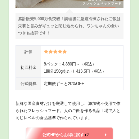
累計販売5,000万食突破！調理後に急速冷凍されたご飯は
栄養と旨みがギュッと閉じ込められ、ワンちゃんの食い
つきも抜群です！
評価
8パック：4,880円～（税込）
初回料金
1回分150gあたり 413.5円（税込）
公式特典
定期便ずっと20%OFF
新鮮な国産食材だけを厳選して使用し、添加物不使用で作
られたフレッシュフード。人のご飯を作る食品工場で人と
同じレベルの食品基準で作られています。
公式HPからお得に試す