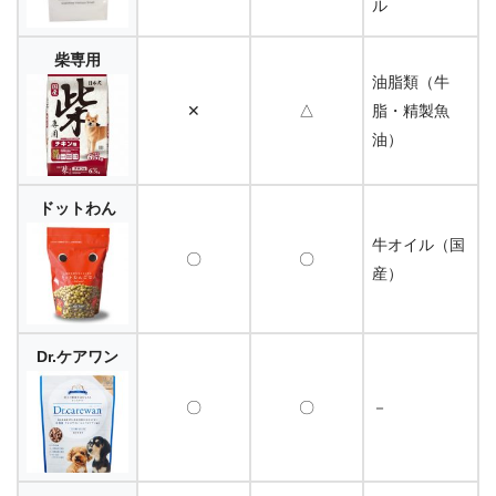
ル
柴専用
油脂類（牛
✕
△
脂・精製魚
油）
ドットわん
牛オイル（国
〇
〇
産）
Dr.ケアワン
〇
〇
－