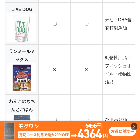
LIVE DOG
米油・DHA含
〇
〇
有精製魚油
ランミールミ
動物性油脂・
ックス
フィッシュオ
✕
✕
イル・植物性
油脂
わんこのきち
んとごはん
〇
〇
ひまわり油
×