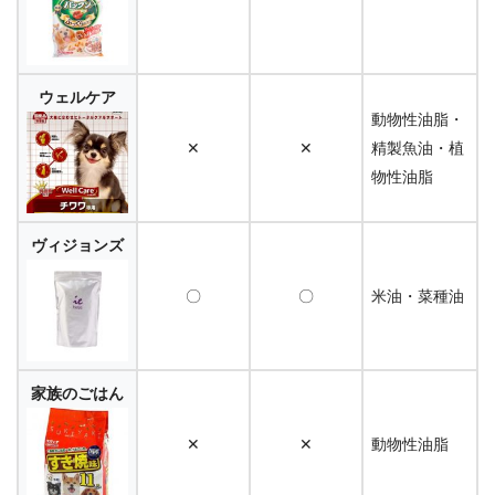
ウェルケア
動物性油脂・
✕
✕
精製魚油・植
物性油脂
ヴィジョンズ
〇
〇
米油・菜種油
家族のごはん
✕
✕
動物性油脂