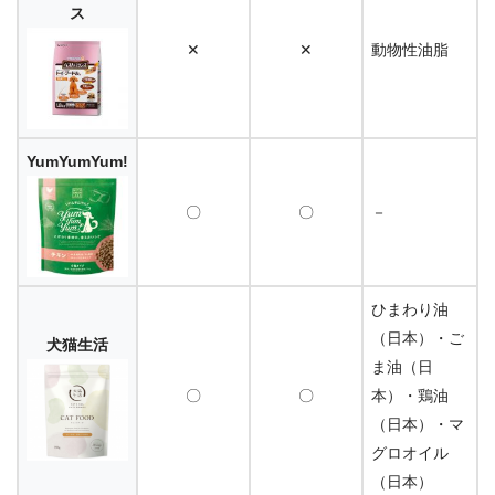
ス
✕
✕
動物性油脂
YumYumYum!
〇
〇
－
ひまわり油
（日本）・ご
犬猫生活
ま油（日
〇
〇
本）・鶏油
（日本）・マ
グロオイル
（日本）