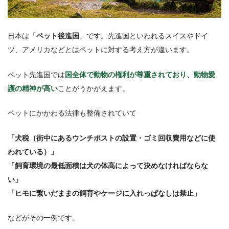
日本は「
ペット後進国
」です。先進国といわれるスイスやドイ
ツ、アメリカなどとはペットに対する考え方が違います。
ペット先進国では
国全体で動物の権利が尊重されており、動物愛
護の精神が高い
ことがうかがえます。
ペットにかかわる法律も整備されていて
「犬税（街中にあるウンチポストの設置・ゴミ回収費用などに使
われている）」
「飼育環境の最低面積は犬の体高によって決めなければならな
い」
「ヒモに繋いだままの飼育やケージに入れっぱなしは禁止」
などがその一例です。