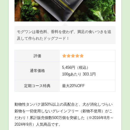
モグワンは着色料、香料を使わず、満足の食いつきを追
及して作られたドッグフード！
評価
5,456円（税込）
通常価格
100gあたり 303.1円
定期コース特典
最大20%OFF
動物性タンパク源50%以上の高配合と、犬が消化しづらい
穀物を一切使用しないグレインフリー（穀物不使用）がこ
だわり！累計販売個数500万個を突破した（※2016年8月～
2024年9月）人気商品です。