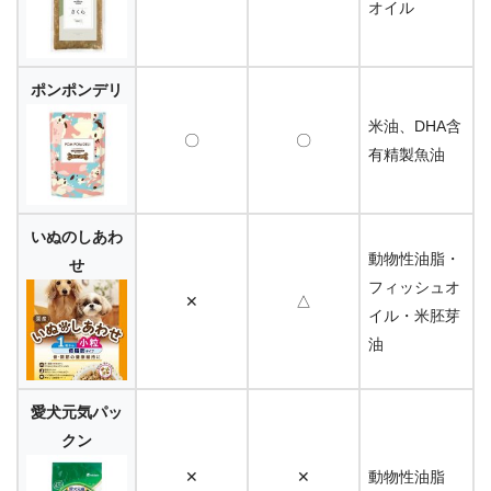
オイル
ポンポンデリ
米油、DHA含
〇
〇
有精製魚油
いぬのしあわ
動物性油脂・
せ
フィッシュオ
✕
△
イル・米胚芽
油
愛犬元気パッ
クン
✕
✕
動物性油脂