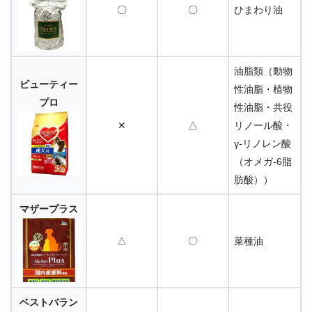
〇
〇
ひまわり油
油脂類（動物
ビューティー
性油脂・植物
プロ
性油脂・共役
✕
△
リノール酸・
γ-リノレン酸
（オメガ-6脂
肪酸））
マザープラス
△
〇
菜種油
ベストバラン