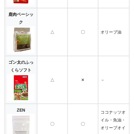
鹿肉ベーシッ
ク
△
〇
オリーブ油
ゴン太のふっ
くらソフト
△
✕
－
ZEN
ココナッツオ
イル・魚油・
〇
〇
オリーブオイ