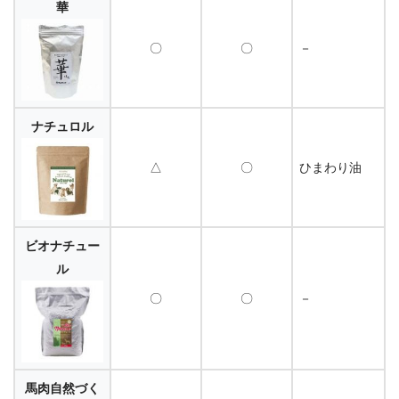
華
〇
〇
－
ナチュロル
△
〇
ひまわり油
ビオナチュー
ル
〇
〇
－
馬肉自然づく