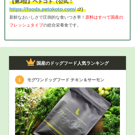
【第3位】ペトコト（公式：
https://foods.petokoto.com/
）
新鮮なおいしさで圧倒的な食いつき率！
原料はすべて国産の
フレッシュタイプ
の総合栄養食です。
国産のドッグフード人気ランキング
モグワンドッグフード チキン＆サーモン