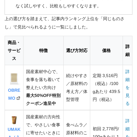
なく試しやすく、比較もしやすくなります。
上の選び方を踏まえて、記事内ランキング上位を「同じものさ
し」で見比べられるように一覧にしました。
商品・
詳
サービ
特徴
選び方対応
価格
細
ス
国産素材中心で、
詳
続けやすさ
定期 3,516円
食事を落ち着いて
細
／原材料の
（税込）/100
整えたい方向け
を
OBRE
考え方／体
gあたり 439.5
最大50%OFF特別
見
MO
型管理
円（税込）
クーポン進呈中
る
国産素材の方向性
詳
で、やさしい食事
食べムラ／
初回 2,778円/
細
UMAK
に寄せたいときに
原材料のこ
100gあたり 1
を