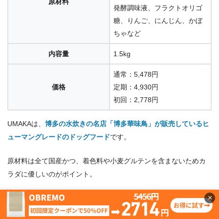
原材料
発酵調味液、フラクトオリゴ
糖、りんご、にんじん、かぼ
ちゃなど
内容量
1.5kg
通常：5,478円
価格
定期：4,930円
初回：2,778円
UMAKAは、
博多の水炊きの名店「博多華味鳥」が販売しているヒ
ューマングレードのドッグフード
です。
原材料は全て国産かつ、着色料や小麦グルテンを含まないためカ
ラダに優しいのがポイント。
×
またノンオイルコーティングにするなど、安心安全にこだわって
作られています。