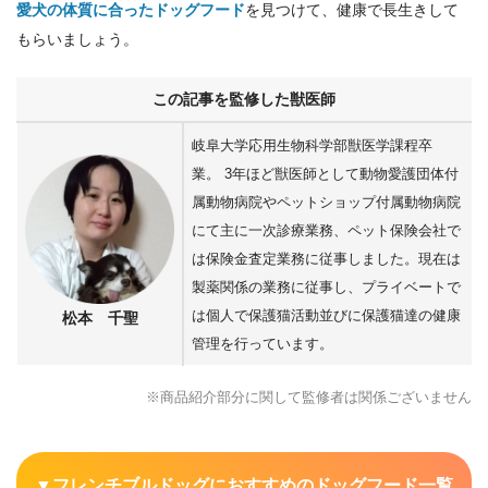
愛犬の体質に合ったドッグフード
を見つけて、健康で長生きして
もらいましょう。
この記事を監修した獣医師
岐阜大学応用生物科学部獣医学課程卒
業。 3年ほど獣医師として動物愛護団体付
属動物病院やペットショップ付属動物病院
にて主に一次診療業務、ペット保険会社で
は保険金査定業務に従事しました。現在は
製薬関係の業務に従事し、プライベートで
は個人で保護猫活動並びに保護猫達の健康
松本 千聖
管理を行っています。
※商品紹介部分に関して監修者は関係ございません
▼フレンチブルドッグにおすすめのドッグフード一覧