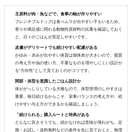
主原料が肉・魚などで、食事の軸が作りやすい
フレンチブルドッグは食べムラが出やすい子もいるため、
香りや満足感に関わる動物性原材料の比重を確認しておく
と、日々のごはんが安定しやすいです。
皮膚がデリケートでも続けやすい配慮がある
かゆみ・赤みが出やすい体質は個体差が大きいので、脂質
の考え方や油の使い方、不要なものを増やしにくい設計か
を“方向性”として見ておくのがコツです。
関節・体型を意識したごはん設計か
体ががっしりしている犬種なので、体型管理のしやすさは
重要。毎日続けるからこそ、栄養バランスの考え方や、続
けやすい与え方ができるかも確認しましょう。
「続けられる」購入ルートと特典がある
どんなに良さそうでも、続かなければ意味が薄れがち。定
期・お試し・送料無料などの条件を先に見ておくと、無理