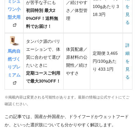
ミシュ
が苦手な子にも
／続けやす
100gあたり 3
を
ワン小
初回特別 最大2
さ／体型管
18.3円
見
型犬用
0%OFF！送料無
理
る
料でお届け！
タンパク源のバリ
詳
エーションで、体
体質配慮／
馬肉自
定期便 3,465
細
質に合わせて選び
原材料の公
然づく
円/100gあた
を
たいときに
開性／続け
りプレ
り 433.1円
見
定期コースご利用
やすさ
ミアム
る
で最大30%OFF！
※掲載内容は変更される可能性があります。最新の情報は公式サイトにてご
確認ください。
この記事では、国産か外国産か、ドライフードかウェットフード
か、といった選択肢についても分かりやすく解説します。