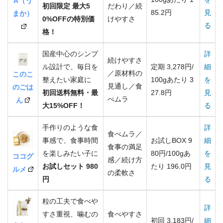
A（う
初回限定 最大5
だわり／続
85.2円
見
まか）
0%OFFの特別価
けやすさ
る
格！
国産中心のシンプ
詳
続けやすさ
ル設計で、毎日を
定期 3,278円/
細
／原材料の
このこ
整えたい家庭に
100gあたり 3
を
見通し／食
のごは
初回送料無料・最
27.8円
見
べムラ
ん
大15%OFF！
る
手作りのような食
詳
食べムラ／
事感で、食事時間
お試しBOX 9
細
食事の満足
を楽しみたい子に
80円/100gあ
を
ココグ
感／続け方
お試しセット 980
たり 196.0円
見
ルメ
の柔軟さ
円
る
粒の工夫で食べや
詳
すさ重視、噛むの
食べやすさ
初回 3,183円/
細