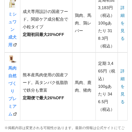
3,183円
詳
成犬専用設計の国産フー
ミシ
鶏肉、馬
（税込）
細
ド。関節ケア成分配合で
ュワ
肉、鶏レ
100gあ
を
小粒タイプ
ン
バー
たり 31
見
定期初回最大20%OFF
成犬
8.3円
る
用
（税込）
定期 3,4
馬肉
65円（税
詳
熊本産馬肉使用の国産フ
自然
込）
細
ード。高タンパク低脂肪
馬肉、鹿
づく
100gあ
を
で鉄分も豊富
肉、猪肉
り
たり 34
見
定期便で最大26%OFF
プレ
6.5円
る
ミア
（税込）
ム
※掲載内容は変更される可能性があります。最新の情報は公式サイトにてご