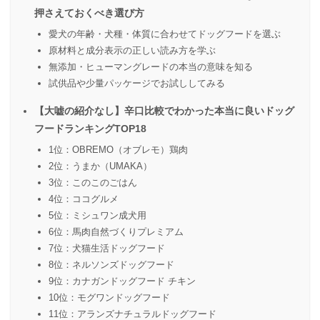
押さえておくべき選び方
愛犬の年齢・犬種・体質に合わせてドッグフードを選ぶ
原材料と成分表示の正しい読み方を学ぶ
無添加・ヒューマングレードの本当の意味を知る
試供品や少量パッケージでお試ししてみる
【大嘘の紹介なし】辛口比較でわかった本当に良いドッグ
フードランキングTOP18
1位：OBREMO（オブレモ）鶏肉
2位：うまか（UMAKA）
3位：このこのごはん
4位：ココグルメ
5位：ミシュワン成犬用
6位：馬肉自然づくりプレミアム
7位：犬猫生活ドッグフード
8位：ネルソンズドッグフード
9位：カナガンドッグフード チキン
10位：モグワンドッグフード
11位：アランズナチュラルドッグフード