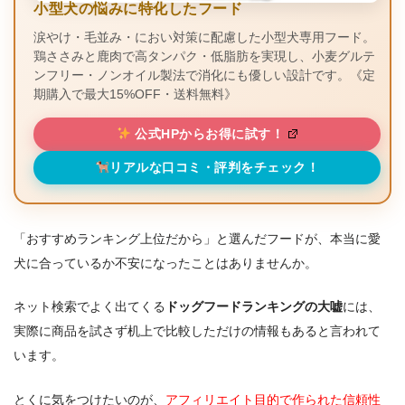
小型犬の悩みに特化したフード
涙やけ・毛並み・におい対策に配慮した小型犬専用フード。
鶏ささみと鹿肉で高タンパク・低脂肪を実現し、小麦グルテ
ンフリー・ノンオイル製法で消化にも優しい設計です。《定
期購入で最大15%OFF・送料無料》
公式HPからお得に試す！
リアルな口コミ・評判をチェック！
「おすすめランキング上位だから」と選んだフードが、本当に愛
犬に合っているか不安になったことはありませんか。
ネット検索でよく出てくる
ドッグフードランキングの大嘘
には、
実際に商品を試さず机上で比較しただけの情報もあると言われて
います。
とくに気をつけたいのが、
アフィリエイト目的で作られた信頼性