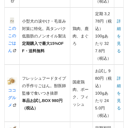
（税込）
定期 3,2
小型犬の涙やけ・毛並み
78円（税
詳
この
対策に特化。高タンパク
鶏肉、鹿
込）
細
この
低脂肪のノンオイル製法
肉、まぐ
100gあ
を
ごは
定期購入で最大15%OF
ろ
たり 32
見
ん
F・送料無料
7.8円
る
（税込）
お試し 9
フレッシュフードタイプ
80円（税
詳
国産鶏
の手作りごはん。獣医師
込）
細
肉、ポー
ココ
監修で食いつき抜群
100gあ
を
ク、フィ
グル
単品お試しBOX 980円
たり 24
見
ッシュ
メ
（税込）
5.0円
る
（税込）
定期初回