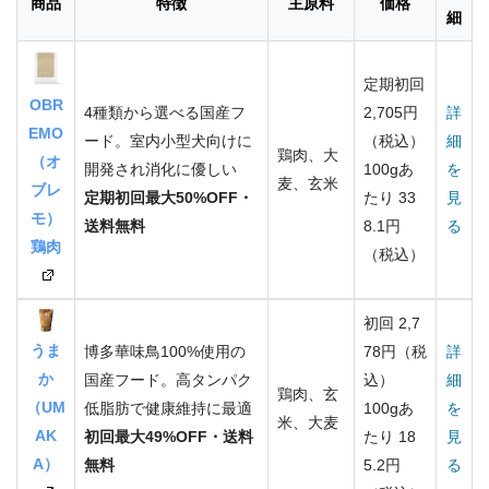
商品
特徴
主原料
価格
細
定期初回
OBR
4種類から選べる国産フ
2,705円
詳
EMO
ード。室内小型犬向けに
（税込）
細
鶏肉、大
（オ
開発され消化に優しい
100gあ
を
麦、玄米
ブレ
定期初回最大50%OFF・
たり 33
見
モ）
送料無料
8.1円
る
鶏肉
（税込）
初回 2,7
うま
博多華味鳥100%使用の
78円（税
詳
か
国産フード。高タンパク
込）
細
鶏肉、玄
（UM
低脂肪で健康維持に最適
100gあ
を
米、大麦
AK
初回最大49%OFF・送料
たり 18
見
A）
無料
5.2円
る