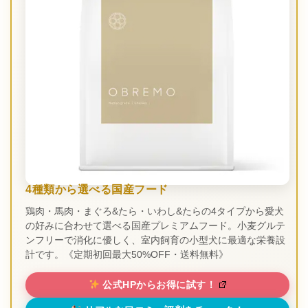
4種類から選べる国産フード
鶏肉・馬肉・まぐろ&たら・いわし&たらの4タイプから愛犬
の好みに合わせて選べる国産プレミアムフード。小麦グルテ
ンフリーで消化に優しく、室内飼育の小型犬に最適な栄養設
計です。《定期初回最大50%OFF・送料無料》
公式HPからお得に試す！