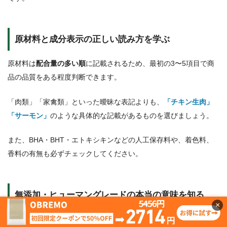
原材料と成分表示の正しい読み方を学ぶ
原材料は
配合量の多い順
に記載されるため、最初の3〜5項目で商
品の品質をある程度判断できます。
「肉類」「家禽類」といった曖昧な表記よりも、
「チキン生肉」
「サーモン」
のような具体的な記載があるものを選びましょう。
また、BHA・BHT・エトキシキンなどの人工保存料や、着色料、
香料の有無も必ずチェックしてください。
無添加・ヒューマングレードの本当の意味を知る
×
「無添加」という表記には
法的な統一基準がない
ため、何が無添