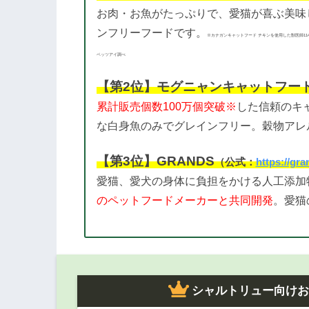
お肉・お魚がたっぷりで、愛猫が喜ぶ美味
ンフリーフードです。
※カナガンキャットフード チキンを使用した獣医師11
ベッツアイ調べ
【第2位】モグニャンキャットフー
累計販売個数100万個突破※
した信頼のキ
な白身魚のみでグレインフリー。穀物アレ
【第3位】GRANDS
（公式：
https://gr
愛猫、愛犬の身体に負担をかける人工添加
のペットフードメーカーと共同開発
。愛猫
シャルトリュー向け