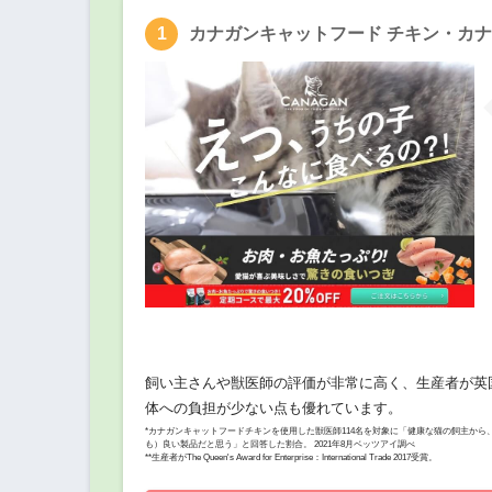
カナガンキャットフード チキン・カナ
飼い主さんや獣医師の評価が非常に高く、生産者が英
体への負担が少ない点も優れています。
*カナガンキャットフードチキンを使用した獣医師114名を対象に「健康な猫の飼主か
も）良い製品だと思う」と回答した割合。 2021年8月ベッツアイ調べ
**生産者がThe Queen's Award for Enterprise：International Trade 2017受賞。