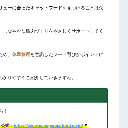
リューに合ったキャットフード
を見つけることは欠
、しなやかな筋肉づくりをやさしくサポートしてく
ため、
体重管理
を意識したフード選びがポイントに
わかりやすくご紹介していきますね。
ら！
（公式：
https://www.canagancatfood.co.jp/