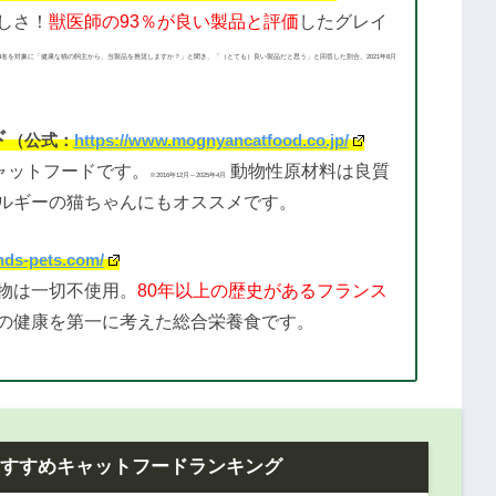
しさ！
獣医師の93％が良い製品と評価
したグレイ
4名を対象に「健康な猫の飼主から、当製品を推奨しますか？」と聞き、「（とても）良い製品だと思う」と回答した割合。2021年8月
ド
（公式：
https://www.mognyancatfood.co.jp/
ャットフードです。
動物性原材料は良質
※2016年12月～2025年4月
ルギーの猫ちゃんにもオススメです。
ands-pets.com/
物は一切不使用。
80年以上の歴史があるフランス
の健康を第一に考えた総合栄養食です。
おすすめキャットフードランキング