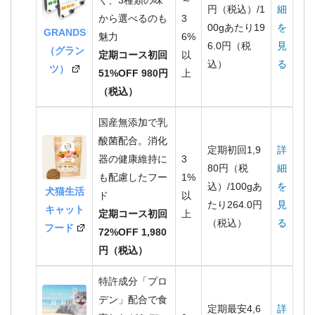
円（税込）/1
細
から選べるのも
3
00gあたり19
を
GRANDS
魅力
6%
6.0円（税
見
（グラン
定期コース初回
以
込）
る
ツ）
51%OFF 980円
上
（税込）
国産無添加で乳
酸菌配合。消化
定期初回1,9
詳
器の健康維持に
3
80円（税
細
も配慮したフー
1%
込）/100gあ
を
犬猫生活
ド
以
たり264.0円
見
キャット
定期コース初回
上
（税込）
る
フード
72%OFF 1,980
円（税込）
特許成分「プロ
デン」配合で食
定期最安4,6
詳