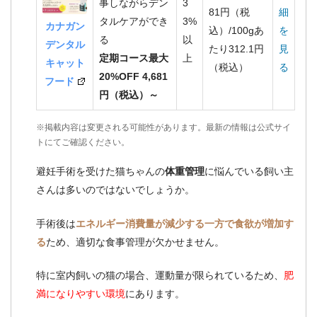
事しながらデン
3
81円（税
細
タルケアができ
3%
カナガン
込）/100gあ
を
る
以
デンタル
たり312.1円
見
定期コース最大
上
キャット
（税込）
る
20%OFF 4,681
フード
円（税込）～
※掲載内容は変更される可能性があります。最新の情報は公式サイ
トにてご確認ください。
避妊手術を受けた猫ちゃんの
体重管理
に悩んでいる飼い主
さんは多いのではないでしょうか。
手術後は
エネルギー消費量が減少する一方で食欲が増加す
る
ため、適切な食事管理が欠かせません。
特に室内飼いの猫の場合、運動量が限られているため、
肥
満になりやすい環境
にあります。