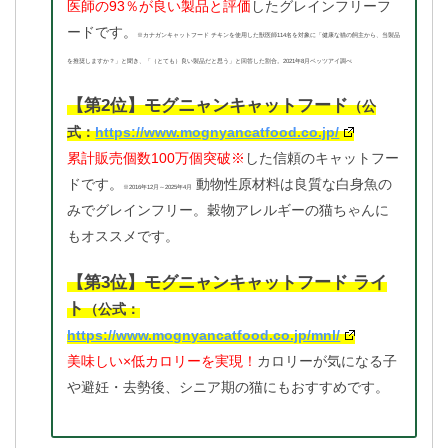
医師の93％が良い製品と評価
したグレインフリーフ
ードです。
※カナガンキャットフード チキンを使用した獣医師114名を対象に「健康な猫の飼主から、当製品
を推奨しますか？」と聞き、「（とても）良い製品だと思う」と回答した割合。2021年8月ベッツアイ調べ
【第2位】モグニャンキャットフード
（公
式：
https://www.mognyancatfood.co.jp/
累計販売個数100万個突破※
した信頼のキャットフー
ドです。
動物性原材料は良質な白身魚の
※2016年12月～2025年4月
みでグレインフリー。穀物アレルギーの猫ちゃんに
もオススメです。
【第3位】モグニャンキャットフード ライ
ト
（公式：
https://www.mognyancatfood.co.jp/mnl/
美味しい×低カロリーを実現！
カロリーが気になる子
や避妊・去勢後、シニア期の猫にもおすすめです。