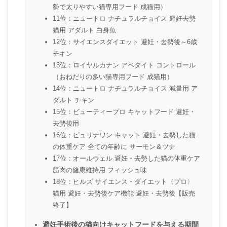
勢で太りやすい猫専用フード 成猫用）
11位：ニュートロ ナチュラルチョイス 避妊去勢
猫用 アダルト 白身魚
12位：サイエンスダイエット 避妊・去勢後～6歳
チキン
13位：ロイヤルカナン アペタイト コントロール
（おねだりの多い猫専用フード 成猫用）
14位：ニュートロ ナチュラルチョイス 減量用 ア
ダルト チキン
15位：ビューティープロ キャットフード 避妊・
去勢後用
16位：ピュリナワン キャット 避妊・去勢した猫
の体重ケア 全ての年齢に サーモン＆ツナ
17位：オールウェル 避妊・去勢した猫の体重ケア
筋肉の健康維持用 フィッシュ味
18位：ヒルズ サイエンス・ダイエット〈プロ〉
猫用 避妊・去勢後ケア機能 避妊・去勢後【販売
終了】
避妊手術後の猫向けキャットフードを与える期間