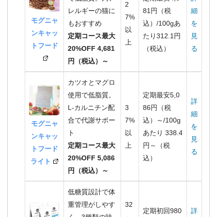
2
レルギーの猫に
81円（税
細
7%
モグニャ
もおすすめ
込）/100gあ
を
以
ンキャッ
定期コース最大
たり312.1円
見
上
トフード
20%OFF 4,681
（税込）
る
円（税込）～
カツオとマグロ
使用で低脂質。
定期最安5,0
詳
L-カルニチン配
3
86円（税
細
合で代謝サポー
7%
込）～/100g
モグニャ
を
ト
以
あたり 338.4
ンキャッ
見
定期コース最大
上
円～（税
トフード
る
20%OFF 5,086
込）
ライト
円（税込）～
低糖質設計で体
重管理がしやす
32
定期初回980
詳
く、3種類の味
～