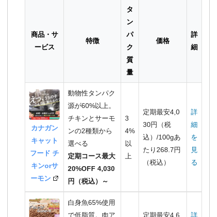
タ
ン
商品・サ
パ
詳
特徴
価格
ービス
ク
細
質
量
動物性タンパク
源が60%以上。
定期最安4,0
詳
チキンとサーモ
3
30円（税
細
カナガン
ンの2種類から
4%
込）/100gあ
を
キャット
選べる
以
たり268.7円
見
フード チ
定期コース最大
上
（税込）
る
キンorサ
20%OFF 4,030
ーモン
円（税込）～
白身魚65%使用
で低脂質。肉ア
定期最安4,6
詳