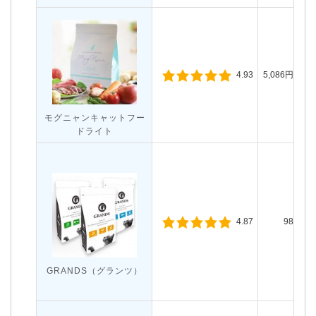
5,086円（税
4.93
モグニャンキャットフー
ドライト
980円〜
4.87
GRANDS（グランツ）