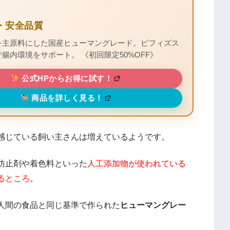
・安全品質
を主原料にした国産ヒューマングレード。ビフィズス
腸内環境をサポート。 《初回限定50%OFF》
公式HPからお得に試す！
商品を詳しく見る！
感じている飼い主さんは増えているようです。
防止剤や着色料といった
人工添加物が使われている
るところ
。
人間の食品と同じ基準で作られた
ヒューマングレー