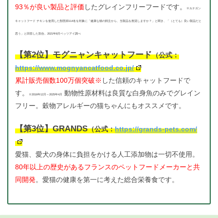
93％が良い製品と評価
したグレインフリーフードです。
※カナガン
キャットフード チキンを使用した獣医師114名を対象に「健康な猫の飼主から、当製品を推奨しますか？」と聞き、「（とても）良い製品だと
思う」と回答した割合。2021年8月ベッツアイ調べ
【第2位】モグニャンキャットフード
（公式：
https://www.mognyancatfood.co.jp/
累計販売個数100万個突破※
した信頼のキャットフードで
す。
動物性原材料は良質な白身魚のみでグレイン
※2016年12月～2025年4月
フリー。穀物アレルギーの猫ちゃんにもオススメです。
【第3位】GRANDS
（公式：
https://grands-pets.com/
愛猫、愛犬の身体に負担をかける人工添加物は一切不使用。
80年以上の歴史があるフランスのペットフードメーカーと共
同開発
。愛猫の健康を第一に考えた総合栄養食です。