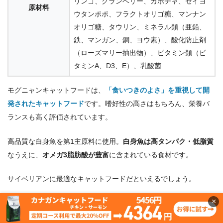
リンゴ、クランベリー、カボチャ、セイヨ
原材料
ウタンポポ、フラクトオリゴ糖、マンナン
オリゴ糖、タウリン、ミネラル類（亜鉛、
鉄、マンガン、銅、ヨウ素）、酸化防止剤
（ローズマリー抽出物）、ビタミン類（ビ
タミンA、D3、E）、乳酸菌
モグニャンキャットフードは、
「食いつきのよさ」を重視して開
発されたキャットフード
です。嗜好性の高さはもちろん、栄養バ
ランスも高く評価されています。
高品質な白身魚を第1主原料に使用。
白身魚は高タンパク・低脂質
なうえに、
オメガ3脂肪酸が豊富
に含まれている食材です。
サイベリアンに最適なキャットフードだといえるでしょう。
×
また、
着色料や香料は不使用
で、猫ちゃんの体にやさしい
グレイ
ンフリー設計
なのも嬉しいポイント。体の調子を整えてくれるペ