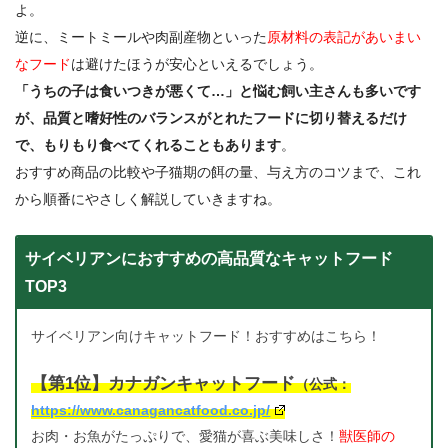
よ。
逆に、ミートミールや肉副産物といった
原材料の表記があいまい
なフード
は避けたほうが安心といえるでしょう。
「うちの子は食いつきが悪くて…」と悩む飼い主さんも多いです
が、品質と嗜好性のバランスがとれたフードに切り替えるだけ
で、もりもり食べてくれることもあります
。
おすすめ商品の比較や子猫期の餌の量、与え方のコツまで、これ
から順番にやさしく解説していきますね。
サイベリアンにおすすめの高品質なキャットフード
TOP3
サイベリアン向けキャットフード！おすすめはこちら！
【第1位】カナガンキャットフード
（公式：
https://www.canagancatfood.co.jp/
お肉・お魚がたっぷりで、愛猫が喜ぶ美味しさ！
獣医師の