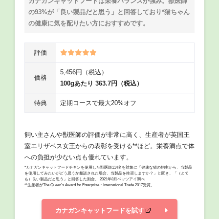
カナガンキャットフードは栄養バランスが強み。獣医師
の93%が「良い製品だと思う」と回答しており*猫ちゃん
の健康に気を配りたい方におすすめです。
評価
5,456円（税込）
価格
100gあたり 363.7円（税込）
特典
定期コースで最大20%オフ
飼い主さんや獣医師の評価が非常に高く、生産者が英国王
室エリザベス女王からの表彰を受ける**ほど。栄養満点で体
への負担が少ない点も優れています。
*カナガンキャットフードチキンを使用した獣医師114名を対象に「健康な猫の飼主から、当製品
を使用してみたいがどう思うか相談された場合、当製品を推奨しますか？」と聞き、「（とて
も）良い製品だと思う」と回答した割合。 2021年8月ベッツアイ調べ
**生産者がThe Queen's Award for Enterprise：International Trade 2017受賞。
カナガンキャットフードを試す