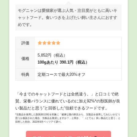
モグニャンは愛猫家が選ぶ人気・注目度がともに高いキ
ャットフード。食いつきを上げたい飼い主さんにおすす
めです。
評価
5,852円（税込）
価格
100gあたり 390.1円（税込）
特典
定期コースで最大20%オフ
「今までのキャットフードとは全然違う。」と口コミで絶
賛。栄養バランスに優れているのに加え92%*の獣医師が良
い製品だと思う”と回答した“信頼できるフードです。
*当製品を使用した獣医師113名を対象に「健康な猫の飼主から、当製品を使用してみたいがどう
思うか相談された場合、当製品を推奨しますか？」と聞き、「（とても）良い製品だと思う」と
回答した割合。2021年8月ベッツアイ調べ。