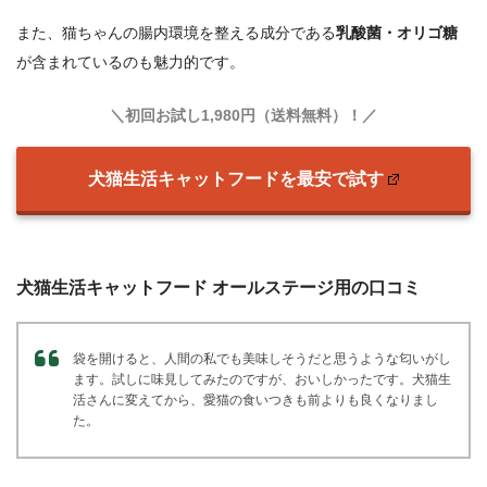
銀のスプーン
また、猫ちゃんの腸内環境を整える成分である
乳酸菌・オリゴ糖
が含まれているのも魅力的です。
3.14
250g、1.0kg、1.5kg
1
＼初回お試し1,980円（送料無料）！／
犬猫生活キャットフードを最安で試す
犬猫生活キャットフード オールステージ用の口コミ
袋を開けると、人間の私でも美味しそうだと思うような匂いがし
ます。試しに味見してみたのですが、おいしかったです。犬猫生
活さんに変えてから、愛猫の食いつきも前よりも良くなりまし
た。