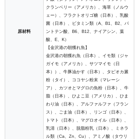
3.71
70g
全年
クランベリー（アメリカ）、海草（ノルウ
ェー）、フラクトオリゴ糖（日本）、乳酸
菌（日本）、ビタミン類（A、B1、B2、パ
はごろもフーズ
原材料
ントテン酸、B6、B12、ナイアシン、葉
酸、E、K）
3.67
80g
全年
【金沢港の朝獲れ魚】
金沢港の朝獲れ魚（日本）、イモ類（ジャ
ガイモ（アメリカ）、サツマイモ（日
AllWell
本））、牛豚油かす（日本）、タピオカ澱
粉（タイ）、ココヤシ粉末（マレーシ
3.55
750g、1.5kg、2.4kg
15
ア）、カツオとマグロの魚粉（日本）、牛
脂（日本）、ひよこ豆（アメリカ）、ひま
わり油（日本）、アルファルファ（フラン
ビューティープ
ス）、ごま油（日本）、リンゴ（日本）、
ロ
トマト（日本）、マグロオイル（日本）、
1.4kg
1
3.51
乳清（日本）、脱脂粉乳（日本）、ミネラ
ル類（Ca、Zn、Cu）、アミノ酸（タウリ