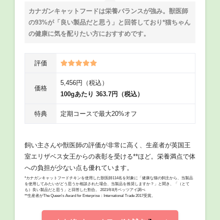
カナガンキャットフードは栄養バランスが強み。獣医師
の93%が「良い製品だと思う」と回答しており*猫ちゃん
の健康に気を配りたい方におすすめです。
評価
5,456円（税込）
価格
100gあたり 363.7円（税込）
特典
定期コースで最大20%オフ
飼い主さんや獣医師の評価が非常に高く、生産者が英国王
室エリザベス女王からの表彰を受ける**ほど。栄養満点で体
への負担が少ない点も優れています。
*カナガンキャットフードチキンを使用した獣医師114名を対象に「健康な猫の飼主から、当製品
を使用してみたいがどう思うか相談された場合、当製品を推奨しますか？」と聞き、「（とて
も）良い製品だと思う」と回答した割合。 2021年8月ベッツアイ調べ
**生産者がThe Queen's Award for Enterprise：International Trade 2017受賞。