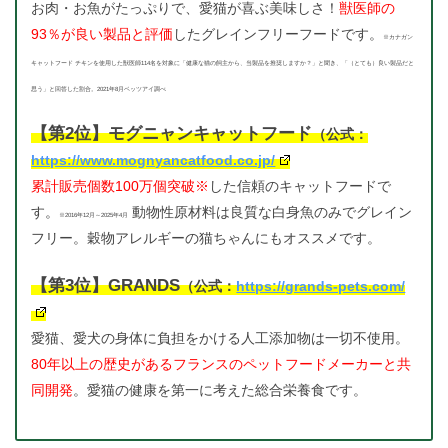
お肉・お魚がたっぷりで、愛猫が喜ぶ美味しさ！
獣医師の
93％が良い製品と評価
したグレインフリーフードです。
※カナガン
キャットフード チキンを使用した獣医師114名を対象に「健康な猫の飼主から、当製品を推奨しますか？」と聞き、「（とても）良い製品だと
思う」と回答した割合。2021年8月ベッツアイ調べ
【第2位】モグニャンキャットフード
（公式：
https://www.mognyancatfood.co.jp/
累計販売個数100万個突破※
した信頼のキャットフードで
す。
動物性原材料は良質な白身魚のみでグレイン
※2016年12月～2025年4月
フリー。穀物アレルギーの猫ちゃんにもオススメです。
【第3位】GRANDS
（公式：
https://grands-pets.com/
愛猫、愛犬の身体に負担をかける人工添加物は一切不使用。
80年以上の歴史があるフランスのペットフードメーカーと共
同開発
。愛猫の健康を第一に考えた総合栄養食です。