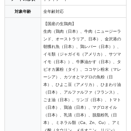
200g、1.25kg
1
4.01
対象年齢
全年齢対応
【国産の生鶏肉】
何も入れないま
生肉（鶏肉（日本）、牛肉（ニュージーラ
ぐろだけのたま
ンド、オーストラリア、日本）、金沢港の
の伝説
朝獲れ魚（日本）、鶏レバー（日本））、
3.89
70g
成
イモ類（ジャガイモ（アメリカ）、サツマ
イモ（日本））、牛豚油かす（日本）、タ
ピオカ澱粉（タイ）、ココヤシ粉末（マレ
ーシア）、カツオとマグロの魚粉（日
Physicalife
本）、ひよこ豆（アメリカ）、ひまわり油
（日本）、アルファルファ（フランス）、
3.80
500g、1.8kg
1
ごま油（日本）、リンゴ（日本）、トマト
（日本）、鶏油（日本）、マグロオイル
（日本）、乳清（日本）、脱脂粉乳（日
はごろもフーズ
本）、ミネラル類（Ca、Zn、Cu）、アミ
ノ酸（タウリン、メチオニン、リジン）、