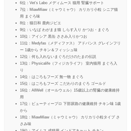
6位：Vet’s Labo メディムース 猫用 腎臓サポート
7位：MiawMiaw（ミャウミャウ） カリカリ小粒 シニア猫
用 まぐろ味
8位：猫日和 鹿肉ジビエ
9位：いなば わがまま猫 しらす入り かつお・まぐろ
10位：アイシア 黒缶 ささみ入りかつお
11位：Medyfas（メディファス） アドバンス グレインフリ
ー 1歳から チキン＆フィッシュ味
12位：何も入れないまぐろだけのたまの伝説
13位：Physicalife（フィジカライフ） 室内猫用 まぐろ入
り
14位：はごろもフーズ 無一物 まぐろ
15位：はごろもフーズ こだわりのまぐろ ゴールド
16位：AllWell（オールウェル）15歳以上の腎臓の健康維持
用
17位：ビューティープロ 下部尿路の健康維持 チキン味 1歳
から
18位：MiawMiaw（ミャウミャウ） カリカリ小粒タイプ さ
さみ味
19位：アイムス 成猫用 インドアキャット チキン