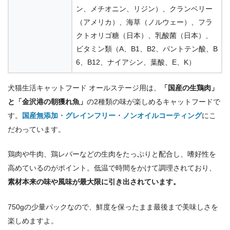
ン、メチオニン、リジン）、クランベリー
（アメリカ）、海草（ノルウェー）、フラ
MiawMiaw カリ
カリ小粒タイプ
クトオリゴ糖（日本）、乳酸菌（日本）、
ビタミン類（A、B1、B2、パントテン酸、B
580g、1.08kg
成
3.41
6、B12、ナイアシン、葉酸、E、K）
犬猫生活キャットフード オールステージ用は、
「国産の生鶏肉」
と「金沢港の朝獲れ魚」
の2種類の味が楽しめるキャットフードで
アイムス
す。
国産無添加・グレインフリー・ノンオイルコーティング
にこ
3.35
550g、1.5kg、5kg
成
だわっています。
鶏肉や牛肉、鶏レバーなどの生肉をたっぷりと配合し、嗜好性を
高めているのがポイント。低温で時間をかけて調理されており、
コンボ
素材本来の味や風味が最大限に引き出されています。
3.22
600g
全年
750gの少量パックなので、鮮度を保ったまま最後まで美味しさを
楽しめますよ。