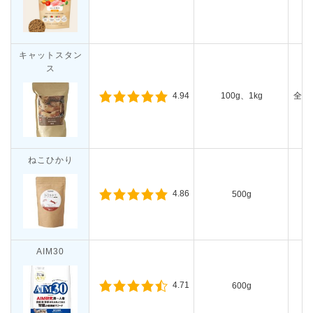
キャットスタン
ス
100g、1kg
全年
4.94
ねこひかり
4.86
500g
成
AIM30
4.71
600g
成