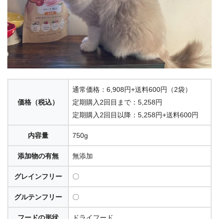
4.31
40g
成
いなば わがまま
猫
115g
成
4.29
通常価格：6,908円+送料600円（2袋）
価格（税込）
定期購入2回目まで：5,258円
定期購入2回目以降：5,258円+送料600円
黒缶
内容量
750g
4.09
160g×3缶
1
添加物の有無
無添加
グレインフリー
〇
Medyfas アドバ
グルテンフリー
〇
ンス
フードの形状
ドライフード