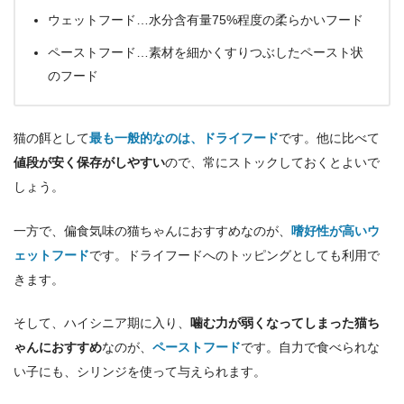
ウェットフード…水分含有量75%程度の柔らかいフード
ペーストフード…素材を細かくすりつぶしたペースト状
のフード
猫の餌として
最も一般的なのは、ドライフード
です。他に比べて
値段が安く保存がしやすい
ので、常にストックしておくとよいで
しょう。
一方で、偏食気味の猫ちゃんにおすすめなのが、
嗜好性が高いウ
ェットフード
です。ドライフードへのトッピングとしても利用で
きます。
そして、ハイシニア期に入り、
噛む力が弱くなってしまった猫ち
ゃんにおすすめ
なのが、
ペーストフード
です。自力で食べられな
い子にも、シリンジを使って与えられます。