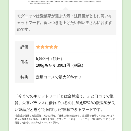
モグニャンは愛猫家が選ぶ人気・注目度がともに高いキ
ャットフード。食いつきを上げたい飼い主さんにおすす
めです。
評価
5,852円（税込）
価格
100gあたり 390.1円（税込）
特典
定期コースで最大20%オフ
「今までのキャットフードとは全然違う。」と口コミで絶
賛。栄養バランスに優れているのに加え92%*の獣医師が良
い製品だと思う”と回答した“信頼できるフードです。
*当製品を使用した獣医師113名を対象に「健康な猫の飼主から、当製品を使用してみたいがどう
思うか相談された場合、当製品を推奨しますか？」と聞き、「（とても）良い製品だと思う」と
回答した割合。2021年8月ベッツアイ調べ。