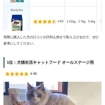
Medyfas
4.63
1.41kg、2.7kg、5.4kg
1
実際に購入した方の口コミや評判も併せて取り上げるので、ぜひ
Vet’s Labo
参考にしてください。
4.60
95g
全年
1位：犬猫生活キャットフード オールステージ用
MiawMiaw
4.98
4.48
270g、580g、1.08kg
シニ
猫日和