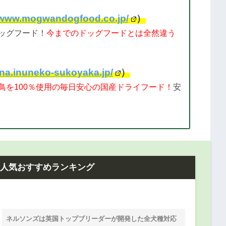
//www.mogwandogfood.co.jp/
）
ッグフード！
今までのドッグフードとは全然違う
ana.inuneko-sukoyaka.jp/
）
鳥を100％使用の毎日安心の国産ドライフード！
安
ド人気おすすめランキング
ネルソンズは英国トップブリーダーが開発した全犬種対応