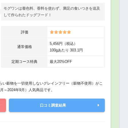
モグワンは着色料、香料を使わず、満足の食いつきを追及
して作られたドッグフード！
評価
5,456円（税込）
通常価格
100gあたり 303.1円
定期コース特典
最大20%OFF
づらい穀物を一切使用しないグレインフリー（穀物不使用）がこ
月～2024年9月）人気商品です。
口コミ調査結果