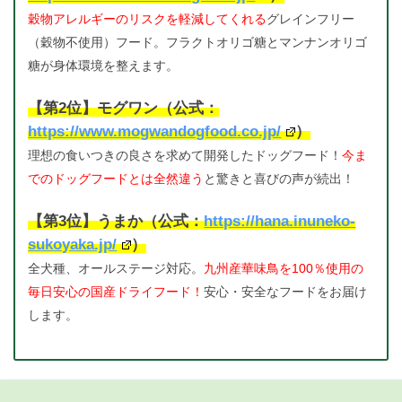
穀物アレルギーのリスクを軽減してくれる
グレインフリー
（穀物不使用）フード。フラクトオリゴ糖とマンナンオリゴ
糖が身体環境を整えます。
【第2位】モグワン（公式：
https://www.mogwandogfood.co.jp/
）
理想の食いつきの良さを求めて開発したドッグフード！
今ま
でのドッグフードとは全然違う
と驚きと喜びの声が続出！
【第3位】うまか（公式：
https://hana.inuneko-
sukoyaka.jp/
）
全犬種、オールステージ対応。
九州産華味鳥を100％使用の
毎日安心の国産ドライフード！
安心・安全なフードをお届け
します。