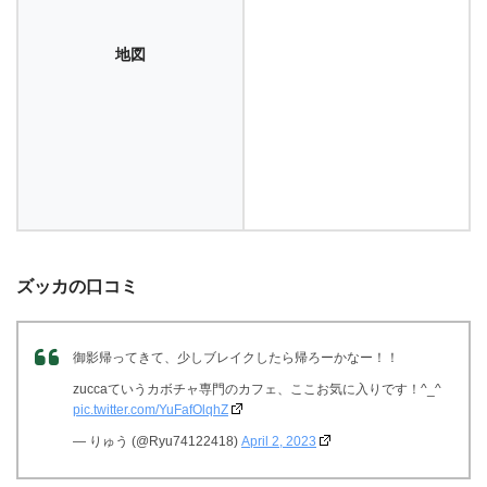
地図
ズッカの口コミ
御影帰ってきて、少しブレイクしたら帰ろーかなー！！
zuccaていうカボチャ専門のカフェ、ここお気に入りです！^_^
pic.twitter.com/YuFafOlqhZ
— りゅう (@Ryu74122418)
April 2, 2023