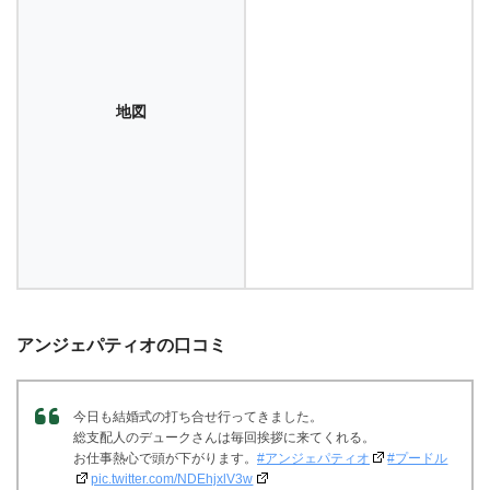
地図
アンジェパティオの口コミ
今日も結婚式の打ち合せ行ってきました。
総支配人のデュークさんは毎回挨拶に来てくれる。
お仕事熱心で頭が下がります。
#アンジェパティオ
#プードル
pic.twitter.com/NDEhjxlV3w