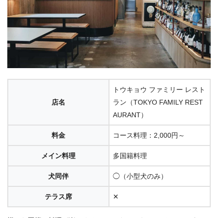
トウキョウ ファミリー レスト
店名
ラン（TOKYO FAMILY REST
AURANT）
料金
コース料理：2,000円～
メイン料理
多国籍料理
犬同伴
◯（小型犬のみ）
テラス席
✕