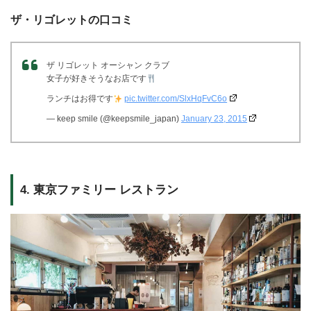
ザ・リゴレットの口コミ
ザ リゴレット オーシャン クラブ
女子が好きそうなお店です
ランチはお得です
pic.twitter.com/SlxHqFvC6o
— keep smile (@keepsmile_japan)
January 23, 2015
4. 東京ファミリー レストラン