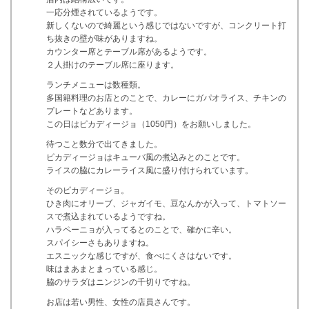
一応分煙されているようです。
新しくないので綺麗という感じではないですが、コンクリート打
ち抜きの壁が味がありますね。
カウンター席とテーブル席があるようです。
２人掛けのテーブル席に座ります。
ランチメニューは数種類。
多国籍料理のお店とのことで、カレーにガパオライス、チキンの
プレートなどあります。
この日はピカディージョ（1050円）をお願いしました。
待つこと数分で出てきました。
ピカディージョはキューバ風の煮込みとのことです。
ライスの脇にカレーライス風に盛り付けられています。
そのピカディージョ。
ひき肉にオリーブ、ジャガイモ、豆なんかが入って、トマトソー
スで煮込まれているようですね。
ハラペーニョが入ってるとのことで、確かに辛い。
スパイシーさもありますね。
エスニックな感じですが、食べにくさはないです。
味はまあまとまっている感じ。
脇のサラダはニンジンの千切りですね。
お店は若い男性、女性の店員さんです。