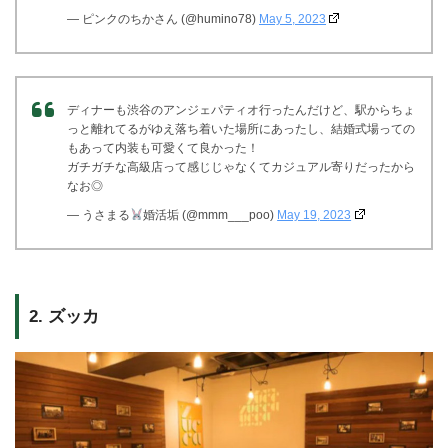
— ピンクのちかさん (@humino78)
May 5, 2023
ディナーも渋谷のアンジェパティオ行ったんだけど、駅からちょ
っと離れてるがゆえ落ち着いた場所にあったし、結婚式場っての
もあって内装も可愛くて良かった！
ガチガチな高級店って感じじゃなくてカジュアル寄りだったから
なお◎
— うさまる
婚活垢 (@mmm___poo)
May 19, 2023
2. ズッカ