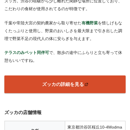
ズッカ。渋谷の喧騒から少し離れた閑静な場所に位置しており、
こだわりの食材が使用されてるのが特徴です。
千葉や常陸大宮の契約農家から取り寄せた
有機野菜
を惜しげもな
くたっぷりと使用し、野菜のおいしさを最大限まで引き出した調
理で野菜不足の現代人の体に安らぎを与えます。
テラスのみペット同伴可
で、散歩の途中にふらりと立ち寄って休
憩もいいですね。
ズッカの詳細を見る
ズッカの店舗情報
東京都渋谷区桜丘10-4Modma