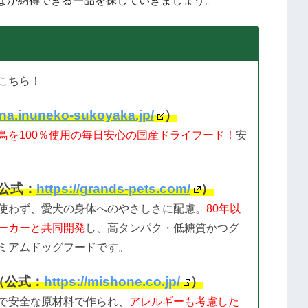
なが納得できる一品を探していきましょう。
こちら！
ana.inuneko-sukoyaka.jp/
）
鳥を100％使用の毎日安心の国産ドライフード！
安
（公式：
https://grands-pets.com/
）
使わず、愛犬の身体へのやさしさに配慮。
80年以
ーカーと共同開発
し、高タンパク・低糖質かつグ
ミアムドッグフードです。
（公式：
https://mishone.co.jp/
）
で安全な原材料で作られ、
アレルギーも考慮した