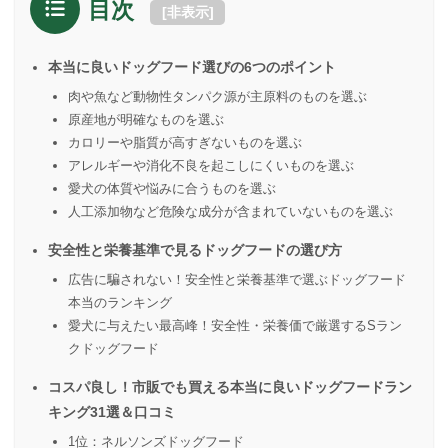
目次
[
非表示
]
本当に良いドッグフード選びの6つのポイント
肉や魚など動物性タンパク源が主原料のものを選ぶ
原産地が明確なものを選ぶ
カロリーや脂質が高すぎないものを選ぶ
アレルギーや消化不良を起こしにくいものを選ぶ
愛犬の体質や悩みに合うものを選ぶ
人工添加物など危険な成分が含まれていないものを選ぶ
安全性と栄養基準で見るドッグフードの選び方
広告に騙されない！安全性と栄養基準で選ぶドッグフード
本当のランキング
愛犬に与えたい最高峰！安全性・栄養価で厳選するSラン
クドッグフード
コスパ良し！市販でも買える本当に良いドッグフードラン
キング31選＆口コミ
1位：ネルソンズドッグフード