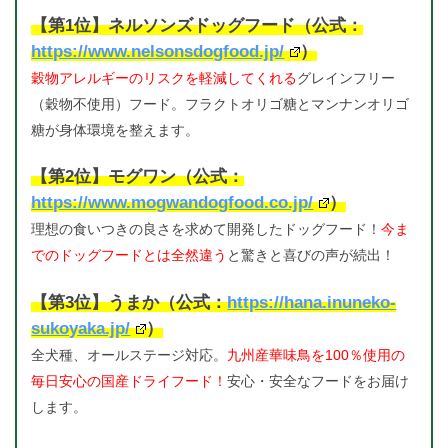
【第1位】ネルソンズドッグフード（公式：
https://www.nelsonsdogfood.jp/
）
穀物アレルギーのリスクを軽減してくれる
グレインフリー
（穀物不使用）フード。フラクトオリゴ糖とマンナンオリゴ
糖が身体環境を整えます。
【第2位】モグワン（公式：
https://www.mogwandogfood.co.jp/
）
理想の食いつきの良さを求めて開発したドッグフード！
今ま
でのドッグフードとは全然違う
と驚きと喜びの声が続出！
【第3位】うまか（公式：
https://hana.inuneko-
sukoyaka.jp/
）
全犬種、オールステージ対応。
九州産華味鳥を100％使用の
毎日安心の国産ドライフード！
安心・安全なフードをお届け
します。