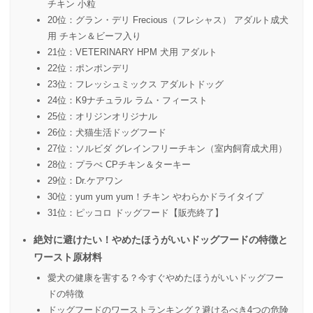
チキン 小粒
20位：グラン・デリ Frecious（フレシャス） アダルト成犬
用 チキン＆ビーフ入り
21位：VETERINARY HPM 犬用 アダルト
22位：ポンポンデリ
23位：フレッシュミックス アダルトドッグ
24位：K9ナチュラル ラム・フィースト
25位：オリジンオリジナル
26位：犬猫生活ドッグフード
27位：ソルビダ グレインフリーチキン（室内飼育成犬用）
28位：プラぺ CPチキン＆ターキー
29位：Dr.ケアワン
30位：yum yum yum！チキン やわらかドライタイプ
31位：ピッコロ ドッグフード【販売終了】
絶対に避けたい！やめたほうがいいドッグフードの特徴と
ワースト原材料
愛犬の健康を害する？今すぐやめたほうがいいドッグフー
ドの特徴
ドッグフードのワーストランキング？避けるべき4つの危険