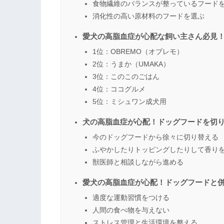
食物繊維のバランスが整っているフード
消化性の高い原材料のフードを選ぶ
愛犬の高脂血症が心配な飼い主さん必見！
1位：OBREMO（オブレモ）
2位：うまか（UMAKA）
3位：このこのごはん
4位：ココグルメ
5位：ミシュワン成犬用
犬の高脂血症が心配！ドッグフードを切
今のドッグフードから徐々に切り替える
ふやかしたりトッピングしたりして香り
獣医師と相談しながら進める
愛犬の高脂血症が心配！ドッグフードと
適度な運動習慣をつける
人間の食べ物を与えない
ストレス管理と生活環境を整える