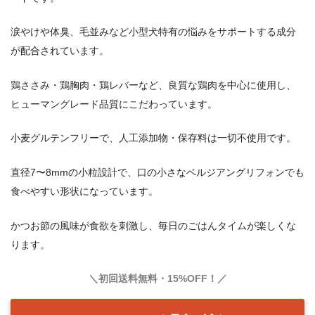
涙やけや体臭、毛並みなど小型犬特有の悩みをサポートする成分
が配合されています。
鶏ささみ・鶏胸肉・鶏レバーなど、良質な鶏肉を中心に使用し、
ヒューマングレード品質にこだわっています。
小麦グルテンフリーで、人工添加物・保存料は一切不使用です。
直径7〜8mmの小粒設計で、口の小さなベルジアングリフォンでも
食べやすい形状になっています。
かつお節の風味が食欲を刺激し、毎日のごはんタイムが楽しくな
ります。
＼初回送料無料・15%OFF！／