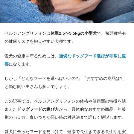
ベルジアングリフォンは
体重2.5〜5.5kgの小型犬
で、短頭種特有
の健康リスクを抱えやすい犬種です。
愛犬の健康を守るためには、
適切なドッグフード選びが非常に重
要
になります。
しかし「どんなフードを選べばいいの?」「おすすめの商品は?」
と悩む飼い主さんも多いでしょう。
この記事では、ベルジアングリフォンの体格や健康面の特徴を踏
まえた
ドッグフードの選び方
から、具体的なおすすめ商品、年齢
別の与え方、食いつきが悪い時の対処法まで詳しく解説します。
愛犬に合ったフードを見つけて、健康で長生きできる食生活を実