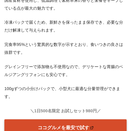
国産食材を使用し、低温調理で素材本来の香りと栄養をキープし
ている点が最大の魅力です。
冷凍パックで届くため、新鮮さを保ったまま保存でき、必要な分
だけ解凍して与えられます。
完食率95%という驚異的な数字が示すとおり、食いつきの良さは
抜群です。
グレインフリーで添加物も不使用なので、デリケートな胃腸のベ
ルジアングリフォンにも安心です。
100gずつの小分けパックで、小型犬に最適な分量管理ができま
す。
＼1日500名限定 お試しセット980円／
ココグルメを最安で試す