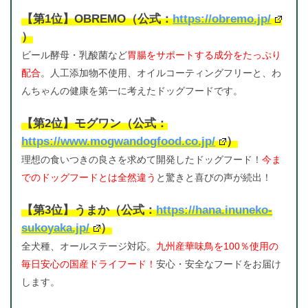
【第1位】OBREMO（公式：
https://obremo.jp/
）
ビール酵母・乳酸菌など
胃腸をサポートする成分をたっぷり
配合
。人工添加物不使用、オイルコーティングフリーと、わ
んちゃんの健康を第一に考えたドッグフードです。
【第2位】モグワン（公式：
https://www.mogwandogfood.co.jp/
）
理想の食いつきの良さを求めて開発したドッグフード！
今ま
でのドッグフードとは全然違う
と驚きと喜びの声が続出！
【第3位】うまか（公式：
https://hana.inuneko-
sukoyaka.jp/
）
全犬種、オールステージ対応。
九州産華味鳥を100％使用の
毎日安心の国産ドライフード！
安心・安全なフードをお届け
します。