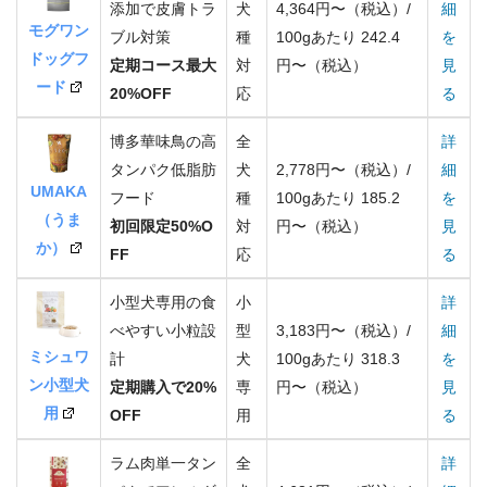
添加で皮膚トラ
犬
4,364円〜（税込）/
細
モグワン
ブル対策
種
100gあたり 242.4
を
ドッグフ
定期コース最大
対
円〜（税込）
見
ード
20%OFF
応
る
博多華味鳥の高
全
詳
タンパク低脂肪
犬
2,778円〜（税込）/
細
UMAKA
フード
種
100gあたり 185.2
を
（うま
初回限定50%O
対
円〜（税込）
見
か）
FF
応
る
小型犬専用の食
小
詳
べやすい小粒設
型
3,183円〜（税込）/
細
ミシュワ
計
犬
100gあたり 318.3
を
ン小型犬
定期購入で20%
専
円〜（税込）
見
用
OFF
用
る
ラム肉単一タン
全
詳