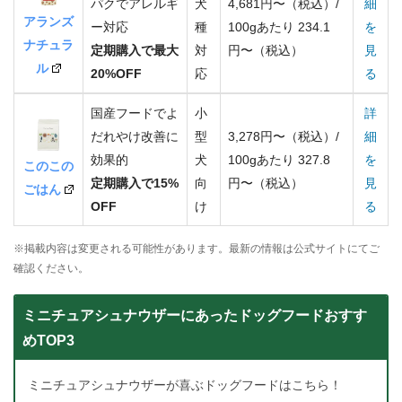
パクでアレルギ
犬
4,681円〜（税込）/
細
アランズ
ー対応
種
100gあたり 234.1
を
ナチュラ
定期購入で最大
対
円〜（税込）
見
ル
20%OFF
応
る
国産フードでよ
小
詳
だれやけ改善に
型
3,278円〜（税込）/
細
効果的
犬
100gあたり 327.8
を
このこの
定期購入で15%
向
円〜（税込）
見
ごはん
OFF
け
る
※掲載内容は変更される可能性があります。最新の情報は公式サイトにてご
確認ください。
ミニチュアシュナウザーにあったドッグフードおすす
めTOP3
ミニチュアシュナウザーが喜ぶドッグフードはこちら！