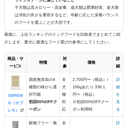
ライフステージに適していること
子犬期は高カロリー・高栄養、成犬期は肥満対策、老犬期
は消化の良さを重視するなど、年齢に応じた栄養バランス
のフードを選ぶことが大切です。
最後に、上位ランキングのドッグフードを比較表でまとめてご紹
介します。愛犬に最適なフード選びの参考にしてください。
商品・サ
対
詳
特徴
価格
ービス
象
細
国産無添加の4
全
2,705円〜（税込）/
詳
種類の味から選
犬
100gあたり 338.1
細
択可能
種
円〜（税込）
を
OBREM
初回50%OFFク
対
※初回50%OFFクー
見
O（オブ
ーポン
応
ポン利用時
る
レモ）
穀物フリー・無
全
詳