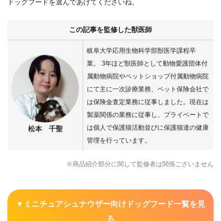
ドッグフードを選んであげてくださいね。
この記事を監修した獣医師
岐阜大学応用生物科学部獣医学課程卒
業。 3年ほど獣医師として動物愛護団体付
属動物病院やペットショップ付属動物病院
にて主に一次診療業務、ペット保険会社で
は保険金査定業務に従事しました。現在は
製薬関係の業務に従事し、プライベートで
は個人で保護猫活動並びに保護猫達の健康
松本 千聖
管理を行っています。
※商品紹介部分に関して監修者は関係ございません
▼ミニチュアシュナウザー向けドッグフード一覧を見
る