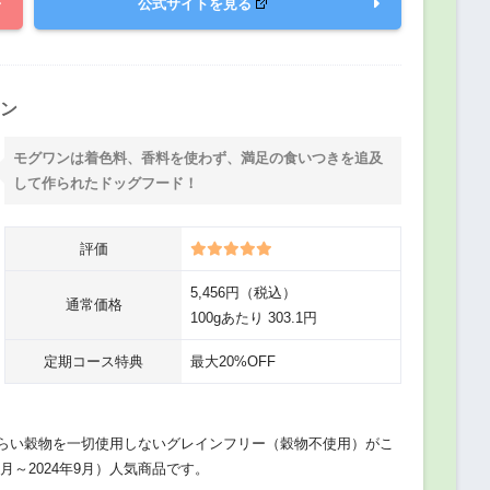
公式サイトを見る
モン
モグワンは着色料、香料を使わず、満足の食いつきを追及
して作られたドッグフード！
評価
5,456円（税込）
通常価格
100gあたり 303.1円
定期コース特典
最大20%OFF
づらい穀物を一切使用しないグレインフリー（穀物不使用）がこ
月～2024年9月）人気商品です。