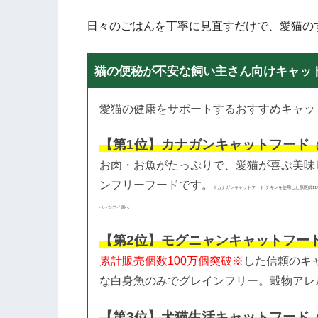
日々のごはんを丁寧に見直すだけで、愛猫の
猫の便秘が不安な飼い主さん向けキャット
愛猫の健康をサポートするおすすめキャッ
【第1位】カナガンキャットフード
お肉・お魚がたっぷりで、愛猫が喜ぶ美味
ンフリーフードです。
※カナガンキャットフード チキンを使用した獣医師11
ベッツアイ調べ
【第2位】モグニャンキャットフー
累計販売個数100万個突破※
した信頼のキ
な白身魚のみでグレインフリー。穀物アレ
【第3位】犬猫生活キャットフード