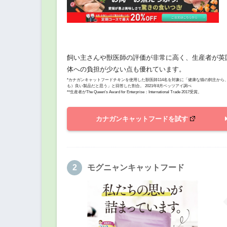
飼い主さんや獣医師の評価が非常に高く、生産者が英
体への負担が少ない点も優れています。
*カナガンキャットフードチキンを使用した獣医師114名を対象に「健康な猫の飼主か
も）良い製品だと思う」と回答した割合。 2021年8月ベッツアイ調べ
**生産者がThe Queen's Award for Enterprise：International Trade 2017受賞。
カナガンキャットフードを試す
モグニャンキャットフード