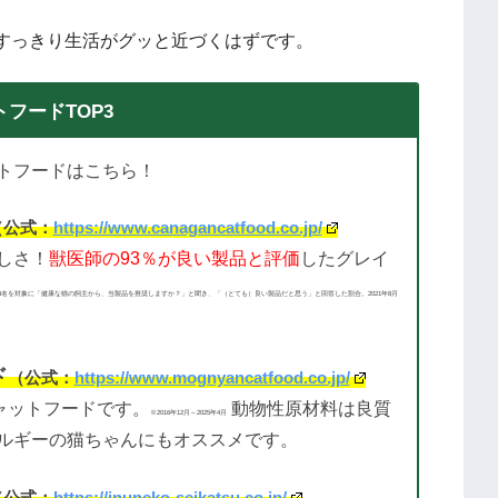
すっきり生活がグッと近づくはずです。
フードTOP3
トフードはこちら！
（公式：
https://www.canagancatfood.co.jp/
しさ！
獣医師の93％が良い製品と評価
したグレイ
4名を対象に「健康な猫の飼主から、当製品を推奨しますか？」と聞き、「（とても）良い製品だと思う」と回答した割合。2021年8月
ド
（公式：
https://www.mognyancatfood.co.jp/
ャットフードです。
動物性原材料は良質
※2016年12月～2025年4月
ルギーの猫ちゃんにもオススメです。
（公式：
https://inuneko-seikatsu.co.jp/