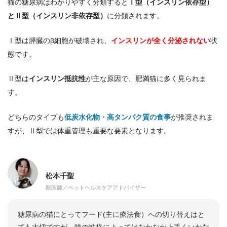
猫の糖尿病はわかりやすく分類すると
Ⅰ型（インスリン依存型）
とⅡ型（インスリン非依存型）
に分類されます。
Ⅰ型は膵臓のβ細胞が破壊され、
インスリンが全く分泌されない
状
態です。
Ⅱ型は
インスリン抵抗性
が主な原因で、肥満猫に多く見られま
す。
どちらのタイプも
低炭水化物・高タンパク質の食事
が推奨されま
すが、Ⅱ型では体重管理も重要な要素となります。
松本千聖
獣医師／ペットヘルスケアアドバイザー
糖尿病の猫にとってフード(主に療法食）への切り替えはと