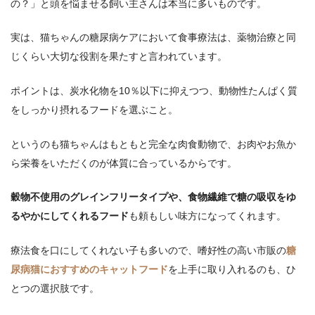
の？」と頭を悩ませる飼い主さんは本当に多いものです。
実は、猫ちゃんの糖尿病ケアにおいて食事療法は、薬物治療と同
じくらい大切な役割を果たすと言われています。
ポイントは、炭水化物を10％以下に抑えつつ、動物性たんぱく質
をしっかり摂れるフードを選ぶこと。
というのも猫ちゃんはもともと完全な肉食動物で、お肉やお魚か
ら栄養をいただくのが体質に合っているからです。
穀物不使用のグレインフリータイプや、食物繊維で糖の吸収をゆ
るやかにしてくれるフード
も頼もしい味方になってくれます。
療法食を口にしてくれない子も多いので、嗜好性の高い市販の
糖
尿病猫におすすめのキャットフード
を上手に取り入れるのも、ひ
とつの選択肢です。