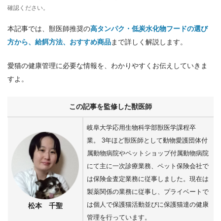
確認ください。
本記事では、獣医師推奨の
高タンパク・低炭水化物フードの選び
方から、給餌方法、おすすめ商品
まで詳しく解説します。
愛猫の健康管理に必要な情報を、わかりやすくお伝えしていきま
すよ。
この記事を監修した獣医師
岐阜大学応用生物科学部獣医学課程卒
業。 3年ほど獣医師として動物愛護団体付
属動物病院やペットショップ付属動物病院
にて主に一次診療業務、ペット保険会社で
は保険金査定業務に従事しました。現在は
製薬関係の業務に従事し、プライベートで
は個人で保護猫活動並びに保護猫達の健康
松本 千聖
管理を行っています。