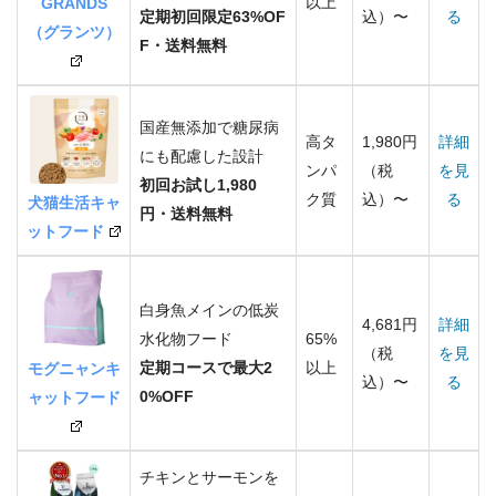
以上
GRANDS
定期初回限定63%OF
込）〜
る
（グランツ）
F・送料無料
国産無添加で糖尿病
高タ
1,980円
詳細
にも配慮した設計
ンパ
（税
を見
初回お試し1,980
ク質
込）〜
る
犬猫生活キャ
円・送料無料
ットフード
白身魚メインの低炭
4,681円
詳細
水化物フード
65%
（税
を見
定期コースで最大2
以上
モグニャンキ
込）〜
る
0%OFF
ャットフード
チキンとサーモンを