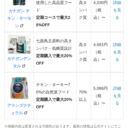
使用した高品質フー
高タ
4,030円
詳細
ド
ンパ
（税
を見
カナガン チ
定期コースで最大2
ク質
込）〜
る
キン・サーモ
0%OFF
ン
七面鳥主原料の高タ
高タ
4,681円
詳細
ンパク・低糖質設計
ンパ
（税
を見
定期購入で最大20%
カナガンデン
ク質
込）〜
る
OFF
タル
チキン・ターキー7
5,086円
詳細
0%の自然派フード
70%
（税
を見
定期購入で最大20%
以上
込）〜
る
アランズナチ
OFF
ュラル
※掲載内容は変更される可能性があります。最新の情報は公式サイトにてご